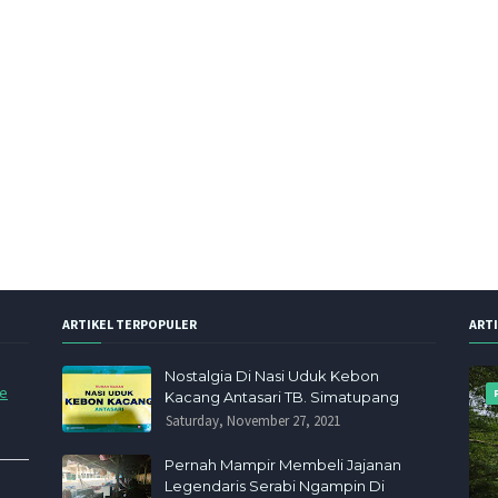
ARTIKEL TERPOPULER
ART
Nostalgia Di Nasi Uduk Kebon
de
Kacang Antasari TB. Simatupang
Saturday, November 27, 2021
Pernah Mampir Membeli Jajanan
Legendaris Serabi Ngampin Di