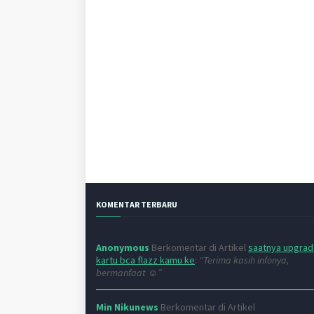
KOMENTAR TERBARU
Anonymous
Berkomentar di Artikel
saatnya upgra
kartu bca flazz kamu ke
:
“Terima kasih infonya,
bermanfaat ☺”
Min Nikunews
Berkomentar di Artikel