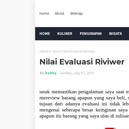
Home
About
Sitemap
HOME
KULINER
PENGINAPAN
WISATA
Home
Opini
Nilai Evaluasi Riviwer
Nilai Evaluasi Riviwer
by
bobby
Sunday, July 07, 2019
unuk memastikan pengalaman saya saat m
mereview barang apapun yang saya beli
tujuan dari adanya evaluasi ini tidak 
mengenai seberapa besar keinginan saya
apapun itu barang yang saya ulas di tulisa